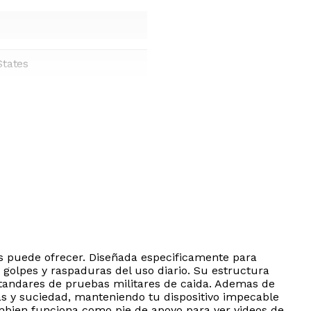
States
us puede ofrecer. Diseñada especificamente para
 golpes y raspaduras del uso diario. Su estructura
standares de pruebas militares de caida. Ademas de
sas y suciedad, manteniendo tu dispositivo impecable
ambien funciona como pie de apoyo para ver videos de