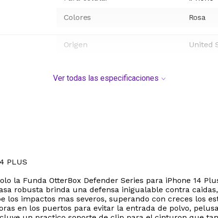
Colores
Rosa
Origen
United 
Ver todas las especificaciones
4 PLUS
solo la Funda OtterBox Defender Series para iPhone 14 Pl
asa robusta brinda una defensa inigualable contra caidas,
rbe los impactos mas severos, superando con creces los e
toras en los puertos para evitar la entrada de polvo, pelu
ncluye un practico soporte de clip para el cinturon que t