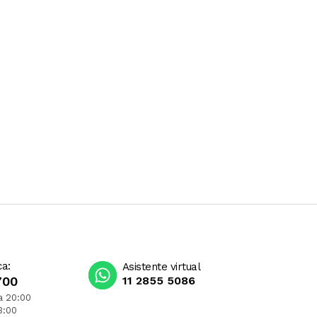
ca:
Asistente virtual
700
11 2855 5086
a 20:00
3:00