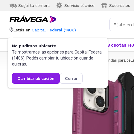
Seguí tu compra
Servicio técnico
Sucursales
Estás en
Capital Federal
(
1406
)
Categorías
Más Vendidos
Ofertas
18 cuotas FI
No pudimos ubicarte
Te mostramos las opciones para
Capital Federal
(
1406
). Podés cambiar tu ubicación cuando
Frávega
Celulares
Accesorios para Celulares
Fundas para celu
quieras.
cambiar ubicación
cerrar