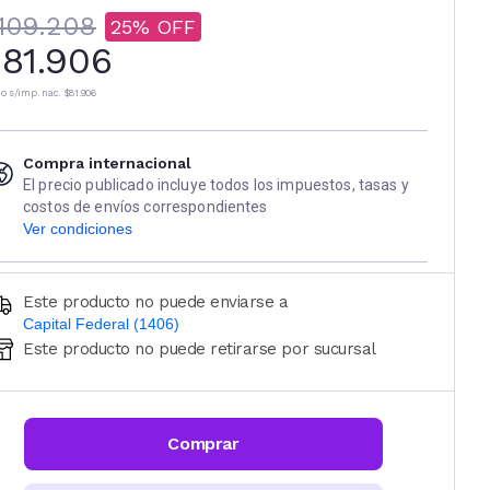
109.208
25
81.906
io s/imp. nac.
$81.906
Compra internacional
El precio publicado incluye todos los impuestos, tasas y
costos de envíos correspondientes
Ver condiciones
Este producto no puede enviarse a
Capital Federal (1406)
Este producto no puede retirarse por sucursal
Ingresá código postal (sólo números)
CALCULAR
Comprar