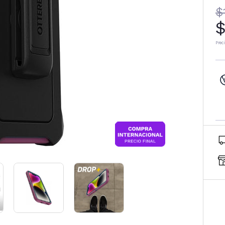
$
$
Prec