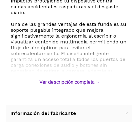
impactos protegiendo tu dispositivo contra
caídas accidentales raspaduras y el desgaste
diario.
Una de las grandes ventajas de esta funda es su
soporte plegable integrado que mejora
significativamente la ergonomía al escribir o
visualizar contenido multimedia permitiendo un
flujo de aire óptimo para evitar el
sobrecalentamiento. El diseño inteligente
garantiza un acceso total a todos los puertos de
carga conexiones de audio y botones sin
necesidad de retirar la carcasa. Además su
textura exterior proporciona un agarre seguro y
Ver descripción completa
cómodo evitando deslizamientos accidentales
en superficies lisas.
Especificaciones técnicas y compatibilidad:
- Compatibilidad exclusiva con MacBook Air de
13.6 pulgadas modelos de los años 2022 a 2026
Información del fabricante
- Números de modelo compatibles A3349 A3240
A3113 A2681
- Material de fabricación Policarbonato rígido de
alta resistencia y TPU flexible