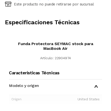
Este producto no puede retirarse por sucursal
Ingresá código postal (sólo números)
CALCULAR
Especificaciones Técnicas
Funda Protectora SEYMAC stock para
MacBook Air
Artículo:
22904974
Características Técnicas
Modelo y origen
Origen
United States