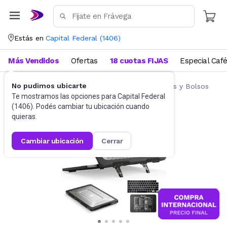
Estás en
Capital Federal
(
1406
)
Más Vendidos
Ofertas
18 cuotas FIJAS
Especial Caf
No pudimos ubicarte
Accesorios de Informática
Fundas, Estuches y Bolsos
Te mostramos las opciones para
Capital Federal
(
1406
). Podés cambiar tu ubicación cuando
quieras.
cambiar ubicación
cerrar