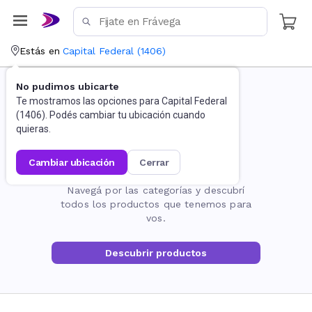
Estás en
Capital Federal
(
1406
)
No pudimos ubicarte
Te mostramos las opciones para
Capital Federal
(
1406
). Podés cambiar tu ubicación cuando
quieras.
cambiar ubicación
cerrar
La página no existe
Navegá por las categorías y descubrí
todos los productos que tenemos para
vos.
Descubrir productos