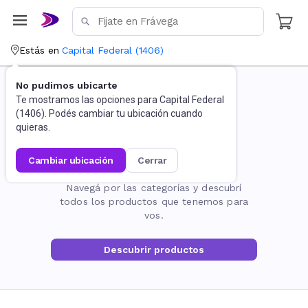
Estás en
Capital Federal
(
1406
)
No pudimos ubicarte
Te mostramos las opciones para
Capital Federal
(
1406
). Podés cambiar tu ubicación cuando
quieras.
cambiar ubicación
cerrar
La página no existe
Navegá por las categorías y descubrí
todos los productos que tenemos para
vos.
Descubrir productos