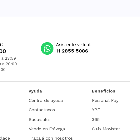
a:
Asistente virtual
00
11 2855 5086
 a 23:59
0 a 20:00
:00
Ayuda
Beneficios
Centro de ayuda
Personal Pay
Contactanos
YPF
Sucursales
365
Vendé en Frávega
Club Movistar
place
Trabajá con nosotros