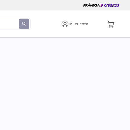
Mi cuenta
s