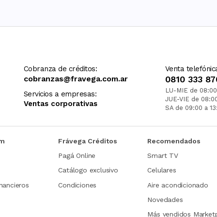
Cobranza de créditos:
Venta telefónic
cobranzas@fravega.com.ar
0810 333 87
LU-MIE de 08:00
Servicios a empresas:
JUE-VIE de 08:0
Ventas corporativas
SA de 09:00 a 13
om
Frávega Créditos
Recomendados
Pagá Online
Smart TV
Catálogo exclusivo
Celulares
nancieros
Condiciones
Aire acondicionado
Novedades
Más vendidos Market