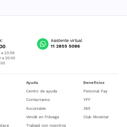
a:
Asistente virtual
00
11 2855 5086
 a 23:59
0 a 20:00
:00
Ayuda
Beneficios
Centro de ayuda
Personal Pay
Contactanos
YPF
Sucursales
365
Vendé en Frávega
Club Movistar
place
Trabajá con nosotros