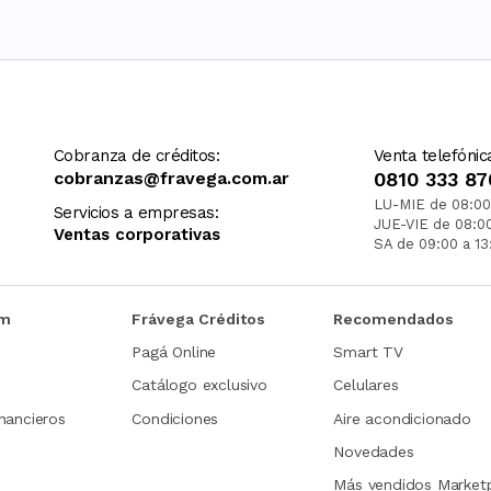
Cobranza de créditos:
Venta telefónic
cobranzas@fravega.com.ar
0810 333 87
LU-MIE de 08:00
Servicios a empresas:
JUE-VIE de 08:0
Ventas corporativas
SA de 09:00 a 13
om
Frávega Créditos
Recomendados
Pagá Online
Smart TV
Catálogo exclusivo
Celulares
nancieros
Condiciones
Aire acondicionado
Novedades
Más vendidos Market