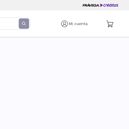
Mi cuenta
s