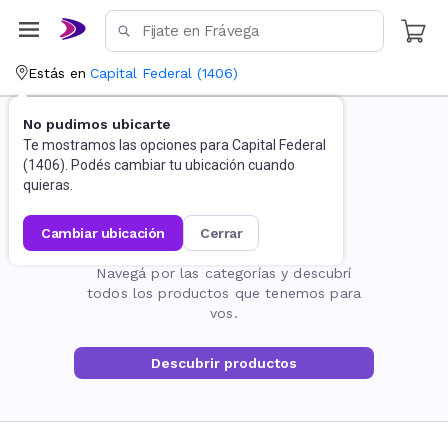
Estás en
Capital Federal
(
1406
)
No pudimos ubicarte
Te mostramos las opciones para
Capital Federal
(
1406
). Podés cambiar tu ubicación cuando
quieras.
cambiar ubicación
cerrar
La página no existe
Navegá por las categorías y descubrí
todos los productos que tenemos para
vos.
Descubrir productos