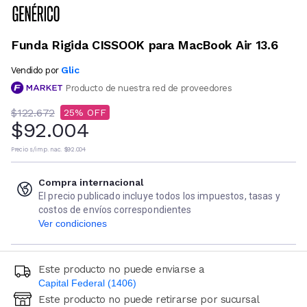
Funda Rigida CISSOOK para MacBook Air 13.6
Glic
Vendido por
Producto de nuestra red de proveedores
$122.672
25
$92.004
Precio s/imp. nac.
$92.004
Compra internacional
El precio publicado incluye todos los impuestos, tasas y
costos de envíos correspondientes
Ver condiciones
Este producto no puede enviarse a
Capital Federal (1406)
Este producto no puede retirarse por sucursal
Ingresá código postal (sólo números)