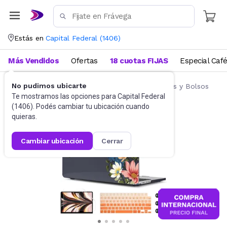
Estás en
Capital Federal
(
1406
)
Más Vendidos
Ofertas
18 cuotas FIJAS
Especial Caf
No pudimos ubicarte
Accesorios de Informática
Fundas, Estuches y Bolsos
Te mostramos las opciones para
Capital Federal
(
1406
). Podés cambiar tu ubicación cuando
quieras.
cambiar ubicación
cerrar