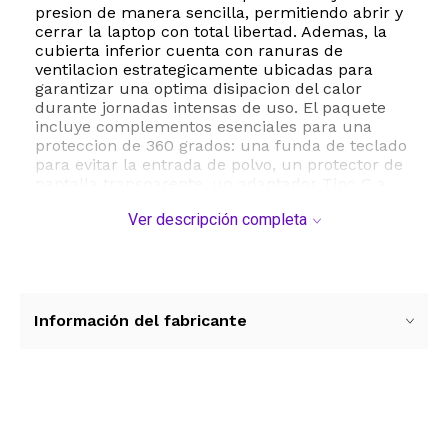
presion de manera sencilla, permitiendo abrir y
cerrar la laptop con total libertad. Ademas, la
cubierta inferior cuenta con ranuras de
ventilacion estrategicamente ubicadas para
garantizar una optima disipacion del calor
durante jornadas intensas de uso. El paquete
incluye complementos esenciales para una
proteccion de 360 grados: una funda de teclado
para evitar la entrada de polvo, un protector de
pantalla transparente, un adaptador Tipo C a
USB y un protector para la camara web que
Ver descripción completa
resguarda tu privacidad.
Con un acabado suave al tacto y un diseño
estetico unico, esta carcasa no solo resguarda
tu inversion tecnologica, sino que tambien le
aporta un estilo sofisticado y moderno. Es la
Información del fabricante
opcion ideal para estudiantes y profesionales
que buscan seguridad, estilo y funcionalidad en
un solo producto.
ESTE PRODUCTO VIENE DE USA DENTRO DEL
Ver más contenido
MARCO DEL SERVICIO "PUERTA A PUERTA" QUE