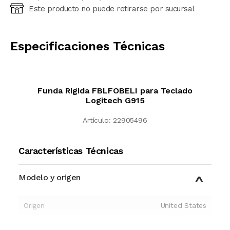
Este producto no puede retirarse por sucursal
Ingresá código postal (sólo números)
CALCULAR
Especificaciones Técnicas
Funda Rigida FBLFOBELI para Teclado
Logitech G915
Artículo:
22905496
Características Técnicas
Modelo y origen
Origen
United States