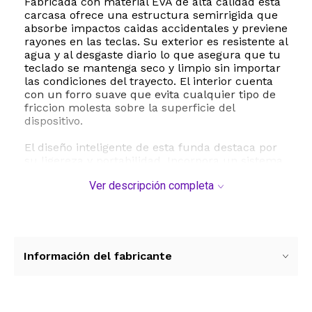
Fabricada con material EVA de alta calidad esta
carcasa ofrece una estructura semirrigida que
absorbe impactos caidas accidentales y previene
rayones en las teclas. Su exterior es resistente al
agua y al desgaste diario lo que asegura que tu
teclado se mantenga seco y limpio sin importar
las condiciones del trayecto. El interior cuenta
con un forro suave que evita cualquier tipo de
friccion molesta sobre la superficie del
dispositivo.
El diseño inteligente de esta funda destaca por
su ligereza y portabilidad. Incorpora un sistema
de doble cremallera de alta resistencia que
Ver descripción completa
permite un acceso rapido y comodo al interior.
Ademas incluye un practico bolsillo de malla
integrado ideal para organizar cables receptores
USB adaptadores y otros accesorios pequeños
esenciales para tus sesiones de juego. Sus
dimensiones precisas de 41 x 18 x 6 centimetros
Información del fabricante
garantizan un ajuste perfecto para la
distribucion compacta del teclado de 87 teclas
evitando que se mueva durante el traslado.