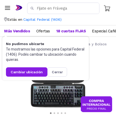
Estás en
Capital Federal
(
1406
)
Más Vendidos
Ofertas
18 cuotas FIJAS
Especial Caf
No pudimos ubicarte
Accesorios de Informática
Fundas, Estuches y Bolsos
Te mostramos las opciones para
Capital Federal
(
1406
). Podés cambiar tu ubicación cuando
quieras.
cambiar ubicación
cerrar