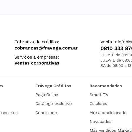
Cobranza de créditos:
Venta telefónic
cobranzas@fravega.com.ar
0810 333 87
LU-MIE de 08:00
Servicios a empresas:
JUE-VIE de 08:0
Ventas corporativas
SA de 09:00 a 13
om
Frávega Créditos
Recomendados
Pagá Online
Smart TV
Catálogo exclusivo
Celulares
nancieros
Condiciones
Aire acondicionado
Novedades
Más vendidos Market