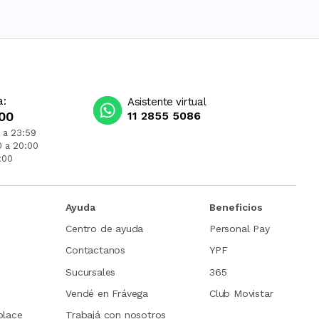
a:
Asistente virtual
00
11 2855 5086
 a 23:59
0 a 20:00
:00
Ayuda
Beneficios
Centro de ayuda
Personal Pay
Contactanos
YPF
Sucursales
365
Vendé en Frávega
Club Movistar
place
Trabajá con nosotros