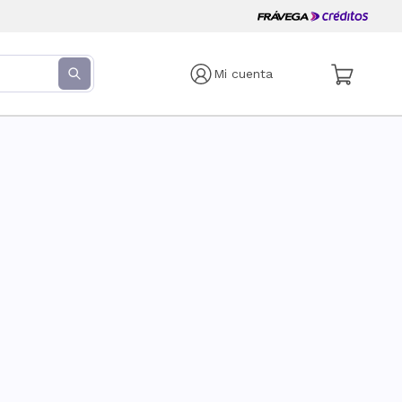
Mi cuenta
s