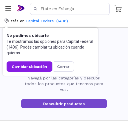
Estás en
Capital Federal
(
1406
)
No pudimos ubicarte
Te mostramos las opciones para
Capital Federal
(
1406
). Podés cambiar tu ubicación cuando
quieras.
cambiar ubicación
cerrar
La página no existe
Navegá por las categorías y descubrí
todos los productos que tenemos para
vos.
Descubrir productos