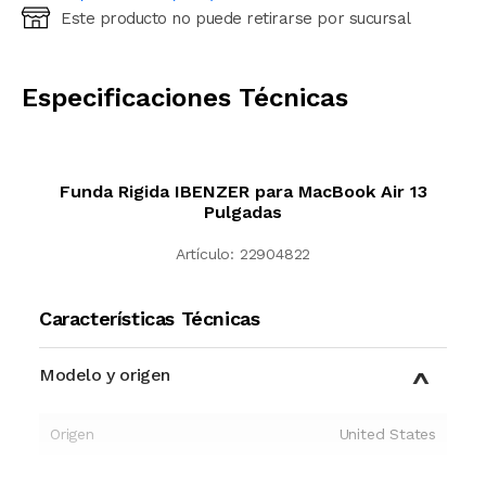
Este producto no puede retirarse por sucursal
Ingresá código postal (sólo números)
CALCULAR
Especificaciones Técnicas
Funda Rigida IBENZER para MacBook Air 13
Pulgadas
Artículo:
22904822
Características Técnicas
Modelo y origen
Origen
United States