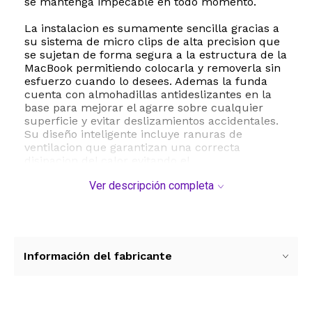
se mantenga impecable en todo momento.
La instalacion es sumamente sencilla gracias a
su sistema de micro clips de alta precision que
se sujetan de forma segura a la estructura de la
MacBook permitiendo colocarla y removerla sin
esfuerzo cuando lo desees. Ademas la funda
cuenta con almohadillas antideslizantes en la
base para mejorar el agarre sobre cualquier
superficie y evitar deslizamientos accidentales.
Su diseño inteligente incluye ranuras de
ventilacion que garantizan una correcta
disipacion del calor evitando el
sobrecalentamiento del equipo durante jornadas
Ver descripción completa
de uso intenso.
Este modelo es compatible exclusivamente con
las versiones de MacBook Air de 13 pulgadas
lanzadas entre 2018 y 2021 con pantalla Retina y
Touch ID correspondientes a los numeros de
Información del fabricante
modelo M1 A2337 A2179 y A1932. El paquete
incluye una cubierta protectora para el teclado
que evita el ingreso de polvo liquidos y suciedad
entre las teclas prolongando la vida util de tu