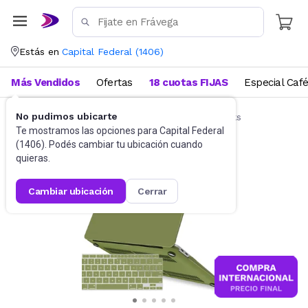
Estás en
Capital Federal
(
1406
)
Más Vendidos
Ofertas
18 cuotas FIJAS
Especial Caf
No pudimos ubicarte
Accesorios de Informática
Funda Notebooks
Te mostramos las opciones para
Capital Federal
(
1406
). Podés cambiar tu ubicación cuando
quieras.
cambiar ubicación
cerrar