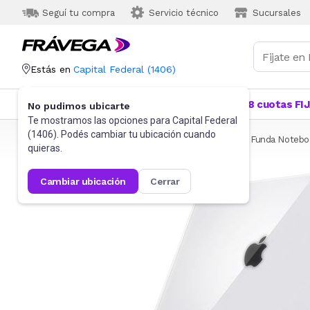
Seguí tu compra
Servicio técnico
Sucursales
Estás en
Capital Federal
(
1406
)
Categorías
Más Vendidos
Ofertas
18 cuotas FI
No pudimos ubicarte
Te mostramos las opciones para
Capital Federal
(
1406
). Podés cambiar tu ubicación cuando
Frávega
Informática
Accesorios de Informática
Funda Notebo
quieras.
cambiar ubicación
cerrar