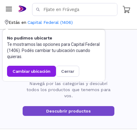
Estás en
Capital Federal
(
1406
)
No pudimos ubicarte
Te mostramos las opciones para
Capital Federal
(
1406
). Podés cambiar tu ubicación cuando
quieras.
cambiar ubicación
cerrar
La página no existe
Navegá por las categorías y descubrí
todos los productos que tenemos para
vos.
Descubrir productos