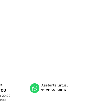
ca:
Asistente virtual
700
11 2855 5086
a 20:00
3:00