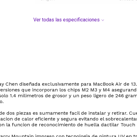
Ver todas las especificaciones
 May Chen diseñada exclusivamente para MacBook Air de 13
 versiones que incorporan los chips M2 M3 y M4 asegurand
 solo 1.4 milimetros de grosor y un peso ligero de 246 gra
o.
 de dos piezas es sumamente facil de instalar y retirar. C
sipacion de calor eficiente y segura evitando el sobrecal
con la funcion de reconocimiento de huella dactilar Touch 
Starry Mountain impreso con tecnologia de pintura UV en tr