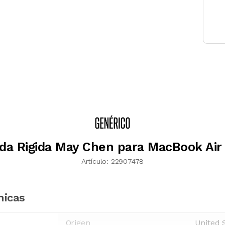
da Rigida May Chen para MacBook Air 
Artículo:
22907478
nicas
Origen
United 