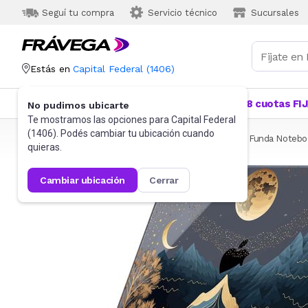
Seguí tu compra
Servicio técnico
Sucursales
Estás en
Capital Federal
(
1406
)
Categorías
Más Vendidos
Ofertas
18 cuotas FI
No pudimos ubicarte
Te mostramos las opciones para
Capital Federal
(
1406
). Podés cambiar tu ubicación cuando
Frávega
Informática
Accesorios de Informática
Funda Notebo
quieras.
cambiar ubicación
cerrar