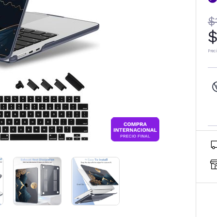
$
$
Prec