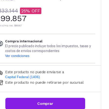
133.144
25
99.857
io s/imp. nac.
$99.857
Compra internacional
El precio publicado incluye todos los impuestos, tasas y
costos de envíos correspondientes
Ver condiciones
Este producto no puede enviarse a
Capital Federal (1406)
Este producto no puede retirarse por sucursal
Ingresá código postal (sólo números)
CALCULAR
Comprar