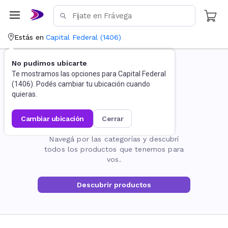
Estás en
Capital Federal
(
1406
)
No pudimos ubicarte
Te mostramos las opciones para
Capital Federal
(
1406
). Podés cambiar tu ubicación cuando
quieras.
cambiar ubicación
cerrar
La página no existe
Navegá por las categorías y descubrí
todos los productos que tenemos para
vos.
Descubrir productos