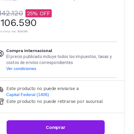
142.120
25
106.590
io s/imp. nac.
$106.590
Compra internacional
El precio publicado incluye todos los impuestos, tasas y
costos de envíos correspondientes
Ver condiciones
Este producto no puede enviarse a
Capital Federal (1406)
Este producto no puede retirarse por sucursal
Ingresá código postal (sólo números)
CALCULAR
Comprar