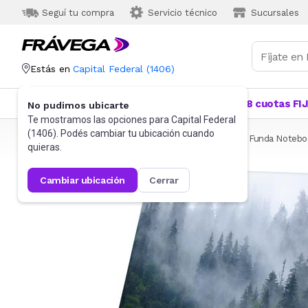
Seguí tu compra
Servicio técnico
Sucursales
Estás en
Capital Federal
(
1406
)
Categorías
Más Vendidos
Ofertas
18 cuotas FI
No pudimos ubicarte
Te mostramos las opciones para
Capital Federal
(
1406
). Podés cambiar tu ubicación cuando
Frávega
Informática
Accesorios de Informática
Funda Notebo
quieras.
cambiar ubicación
cerrar