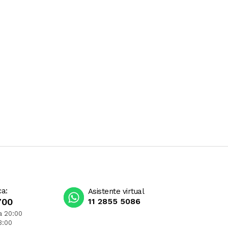
ca:
Asistente virtual
700
11 2855 5086
a 20:00
3:00