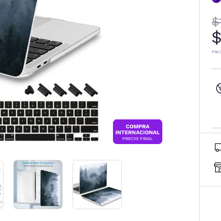
$
$
Prec