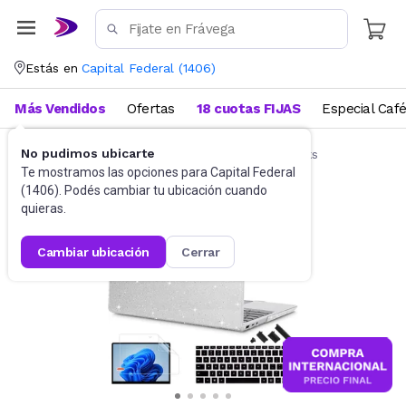
Estás en
Capital Federal
(
1406
)
Más Vendidos
Ofertas
18 cuotas FIJAS
Especial Caf
No pudimos ubicarte
Accesorios de Informática
Funda Notebooks
Te mostramos las opciones para
Capital Federal
(
1406
). Podés cambiar tu ubicación cuando
quieras.
cambiar ubicación
cerrar