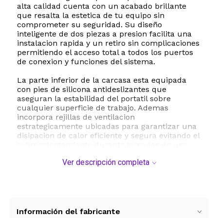
alta calidad cuenta con un acabado brillante
que resalta la estetica de tu equipo sin
comprometer su seguridad. Su diseño
inteligente de dos piezas a presion facilita una
instalacion rapida y un retiro sin complicaciones
permitiendo el acceso total a todos los puertos
de conexion y funciones del sistema.
La parte inferior de la carcasa esta equipada
con pies de silicona antideslizantes que
aseguran la estabilidad del portatil sobre
cualquier superficie de trabajo. Ademas
incorpora rejillas de ventilacion
estrategicamente ubicadas para garantizar una
disipacion de calor eficiente y segura evitando el
sobrecalentamiento durante jornadas de uso
intensivo. El paquete incluye accesorios
Ver descripción completa
esenciales para una cobertura de 360 grados un
protector de pantalla transparente que evita
rayaduras un protector de teclado de silicona
que resguarda contra el polvo o derrames
accidentales y tapones antipolvo para los
puertos libres.
Información del fabricante