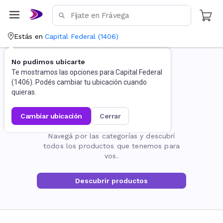
Estás en
Capital Federal
(
1406
)
No pudimos ubicarte
Te mostramos las opciones para
Capital Federal
(
1406
). Podés cambiar tu ubicación cuando
quieras.
cambiar ubicación
cerrar
La página no existe
Navegá por las categorías y descubrí
todos los productos que tenemos para
vos.
Descubrir productos