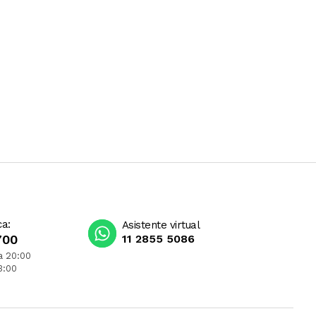
ca:
Asistente virtual
700
11 2855 5086
a 20:00
3:00