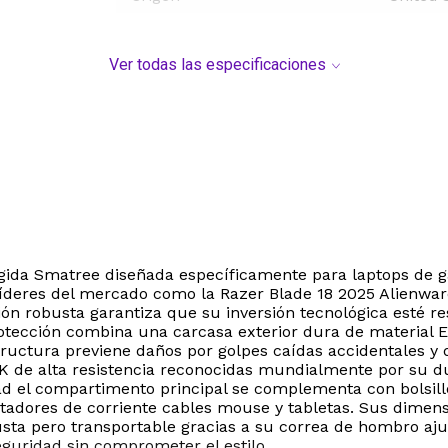
Ver todas las especificaciones
ígida Smatree diseñada específicamente para laptops de g
líderes del mercado como la Razer Blade 18 2025 Alienwa
ción robusta garantiza que su inversión tecnológica esté
 protección combina una carcasa exterior dura de material 
ructura previene daños por golpes caídas accidentales y 
de alta resistencia reconocidas mundialmente por su du
ad el compartimento principal se complementa con bolsill
tadores de corriente cables mouse y tabletas. Sus dimens
sta pero transportable gracias a su correa de hombro ajus
guridad sin comprometer el estilo.