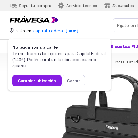
Seguí tu compra
Servicio técnico
Sucursales
Estás en
Capital Federal
(
1406
)
Categorías
Más Vendidos
Ofertas
18 cuotas FI
No pudimos ubicarte
Te mostramos las opciones para
Capital Federal
(
1406
). Podés cambiar tu ubicación cuando
Frávega
Informática
Accesorios de Informática
Fundas, Estuc
quieras.
cambiar ubicación
cerrar