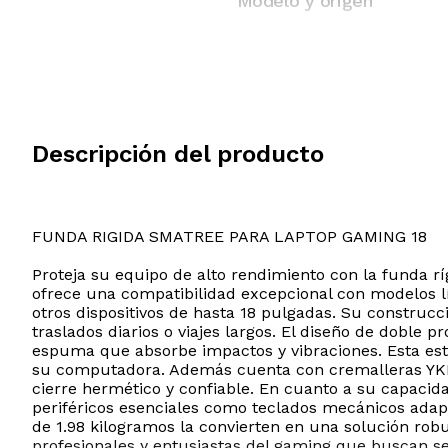
Modelo y origen
Descripción del producto
FUNDA RIGIDA SMATREE PARA LAPTOP GAMING 18
Proteja su equipo de alto rendimiento con la funda r
ofrece una compatibilidad excepcional con modelos 
otros dispositivos de hasta 18 pulgadas. Su construc
traslados diarios o viajes largos. El diseño de doble
espuma que absorbe impactos y vibraciones. Esta est
su computadora. Además cuenta con cremalleras YKK 
cierre hermético y confiable. En cuanto a su capacid
periféricos esenciales como teclados mecánicos adap
de 1.98 kilogramos la convierten en una solución robu
profesionales y entusiastas del gaming que buscan se