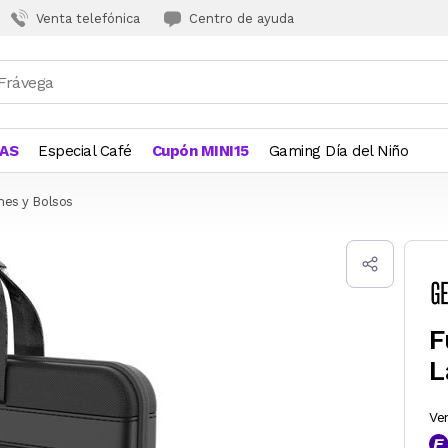
Venta telefónica
Centro de ayuda
JAS
Especial Café
Cupón MINI15
Gaming Día del Niño
hes y Bolsos
F
L
Ve