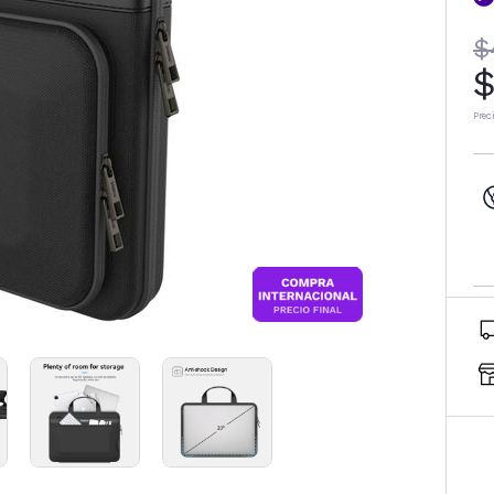
$
$
Prec