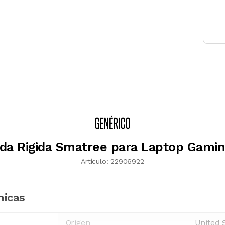
da Rigida Smatree para Laptop Gamin
Artículo:
22906922
nicas
Origen
United 