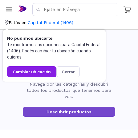
Estás en
Capital Federal
(
1406
)
No pudimos ubicarte
Te mostramos las opciones para
Capital Federal
(
1406
). Podés cambiar tu ubicación cuando
quieras.
cambiar ubicación
cerrar
La página no existe
Navegá por las categorías y descubrí
todos los productos que tenemos para
vos.
Descubrir productos