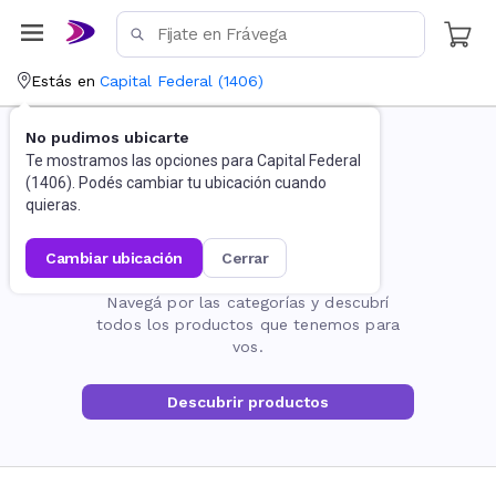
Estás en
Capital Federal
(
1406
)
No pudimos ubicarte
Te mostramos las opciones para
Capital Federal
(
1406
). Podés cambiar tu ubicación cuando
quieras.
cambiar ubicación
cerrar
La página no existe
Navegá por las categorías y descubrí
todos los productos que tenemos para
vos.
Descubrir productos