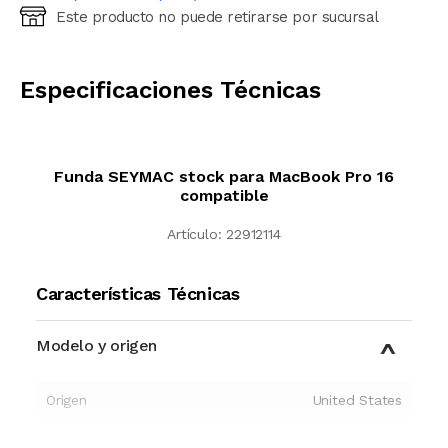
Este producto no puede retirarse por sucursal
Ingresá código postal (sólo números)
CALCULAR
Especificaciones Técnicas
Funda SEYMAC stock para MacBook Pro 16
compatible
Artículo:
22912114
Características Técnicas
Modelo y origen
Origen
United States