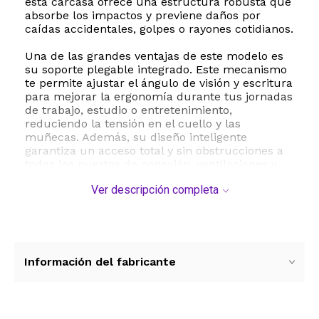
esta carcasa ofrece una estructura robusta que
absorbe los impactos y previene daños por
caídas accidentales, golpes o rayones cotidianos.
Una de las grandes ventajas de este modelo es
su soporte plegable integrado. Este mecanismo
te permite ajustar el ángulo de visión y escritura
para mejorar la ergonomía durante tus jornadas
de trabajo, estudio o entretenimiento,
reduciendo la tensión en el cuello y las
muñecas. Además, su diseño inteligente
garantiza un acceso total y sin obstrucciones a
todos los puertos de conexión, ventilaciones y
botones de tu dispositivo, por lo que no
Ver descripción completa
necesitarás retirar la funda para cargar la
batería o conectar periféricos.
Con un peso ligero de solo 397 gramos y
dimensiones precisas que se adaptan
perfectamente al contorno de tu MacBook Pro
Información del fabricante
de 16 pulgadas, esta funda combina una
protección de nivel militar con un estilo
moderno y funcional. Es la inversión ideal para
mantener tu equipo seguro en cualquier