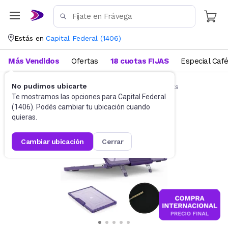
Estás en
Capital Federal
(
1406
)
Más Vendidos
Ofertas
18 cuotas FIJAS
Especial Caf
No pudimos ubicarte
Accesorios de Informática
Funda Notebooks
Te mostramos las opciones para
Capital Federal
(
1406
). Podés cambiar tu ubicación cuando
quieras.
cambiar ubicación
cerrar