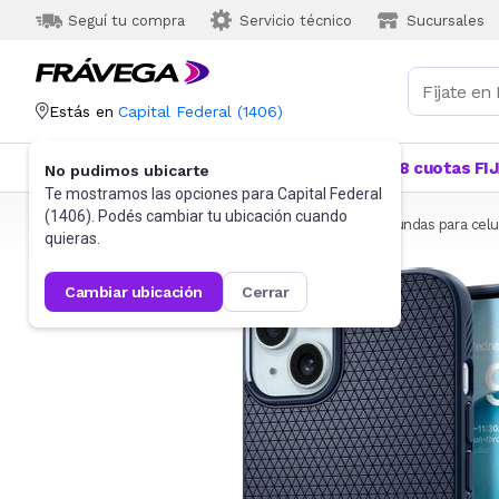
Seguí tu compra
Servicio técnico
Sucursales
Estás en
Capital Federal
(
1406
)
Categorías
Más Vendidos
Ofertas
18 cuotas FI
No pudimos ubicarte
Te mostramos las opciones para
Capital Federal
(
1406
). Podés cambiar tu ubicación cuando
Frávega
Celulares
Accesorios para Celulares
Fundas para celu
quieras.
cambiar ubicación
cerrar