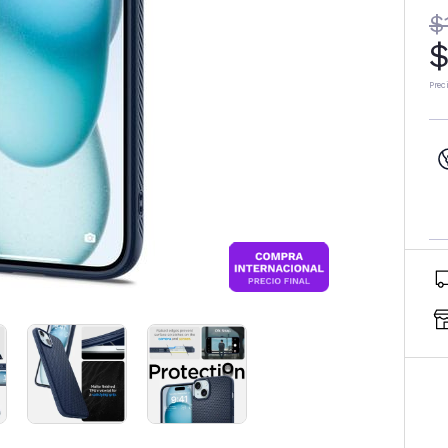
$
$
Prec