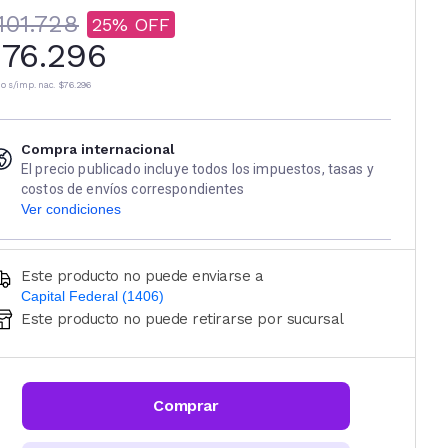
101.728
25
76.296
io s/imp. nac.
$76.296
Compra internacional
El precio publicado incluye todos los impuestos, tasas y
costos de envíos correspondientes
Ver condiciones
Este producto no puede enviarse a
Capital Federal (1406)
Este producto no puede retirarse por sucursal
Ingresá código postal (sólo números)
CALCULAR
Comprar