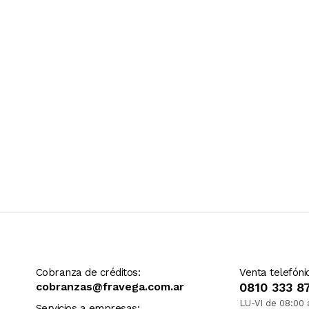
Ver más contenido
Cobranza de créditos:
Venta telefóni
cobranzas@fravega.com.ar
0810 333 8
LU-VI de 08:00 
Servicios a empresas: