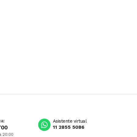
ca:
Asistente virtual
700
11 2855 5086
a 20:00