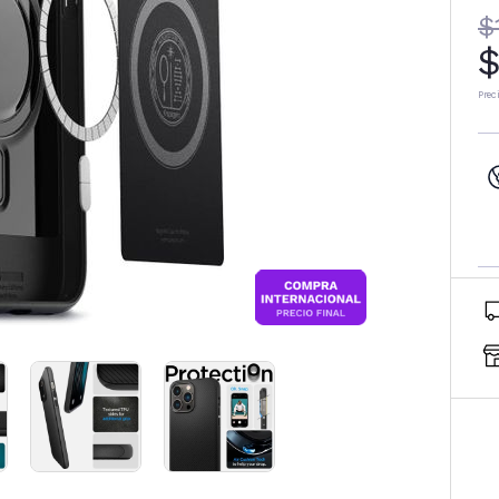
$
$
Prec