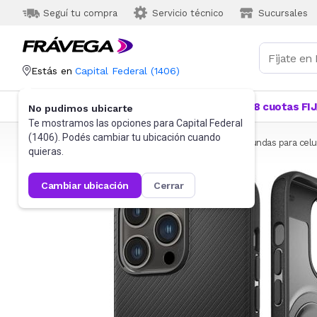
Seguí tu compra
Servicio técnico
Sucursales
Estás en
Capital Federal
(
1406
)
Categorías
Más Vendidos
Ofertas
18 cuotas FI
No pudimos ubicarte
Te mostramos las opciones para
Capital Federal
(
1406
). Podés cambiar tu ubicación cuando
Frávega
Celulares
Accesorios para Celulares
Fundas para celu
quieras.
cambiar ubicación
cerrar