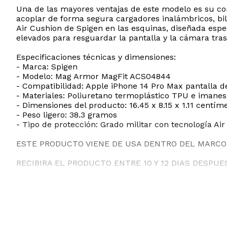
Una de las mayores ventajas de este modelo es su com
acoplar de forma segura cargadores inalámbricos, bil
Air Cushion de Spigen en las esquinas, diseñada espe
elevados para resguardar la pantalla y la cámara tra
Especificaciones técnicas y dimensiones:
- Marca: Spigen
- Modelo: Mag Armor MagFit ACS04844
- Compatibilidad: Apple iPhone 14 Pro Max pantalla d
- Materiales: Poliuretano termoplástico TPU e imanes
- Dimensiones del producto: 16.45 x 8.15 x 1.11 centím
- Peso ligero: 38.3 gramos
- Tipo de protección: Grado militar con tecnología Ai
ESTE PRODUCTO VIENE DE USA DENTRO DEL MARCO 
RECIBIRA EL PRODUCTO ENTRE 10 Y 12 DIAS DESPUE