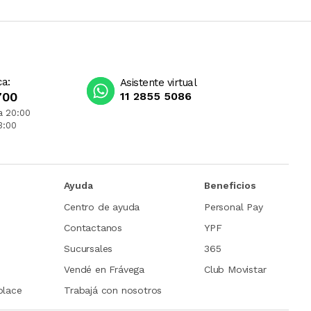
ca:
Asistente virtual
700
11 2855 5086
a 20:00
3:00
Ayuda
Beneficios
Centro de ayuda
Personal Pay
Contactanos
YPF
Sucursales
365
Vendé en Frávega
Club Movistar
place
Trabajá con nosotros