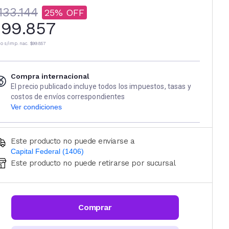
133.144
25
99.857
io s/imp. nac.
$99.857
Compra internacional
El precio publicado incluye todos los impuestos, tasas y
costos de envíos correspondientes
Ver condiciones
Este producto no puede enviarse a
Capital Federal (1406)
Este producto no puede retirarse por sucursal
Ingresá código postal (sólo números)
CALCULAR
Comprar