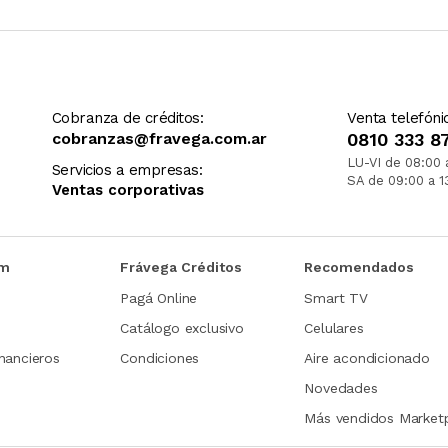
Cobranza de créditos:
Venta telefóni
cobranzas@fravega.com.ar
0810 333 8
LU-VI de 08:00 
Servicios a empresas:
SA de 09:00 a 1
Ventas corporativas
om
Frávega Créditos
Recomendados
Pagá Online
Smart TV
Catálogo exclusivo
Celulares
nancieros
Condiciones
Aire acondicionado
Novedades
Más vendidos Market