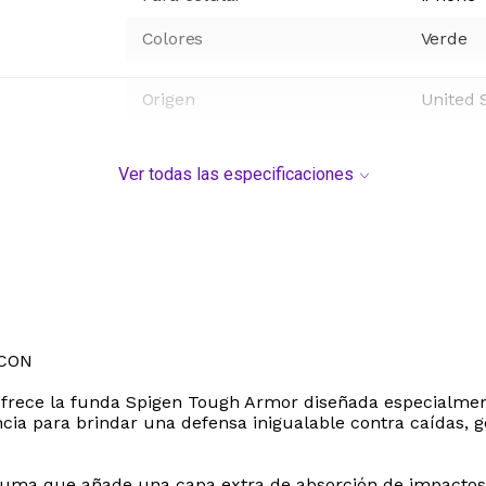
Colores
Verde
Origen
United 
Ver todas las especificaciones
 CON
ofrece la funda Spigen Tough Armor diseñada especialmen
ncia para brindar una defensa inigualable contra caídas, g
spuma que añade una capa extra de absorción de impacto