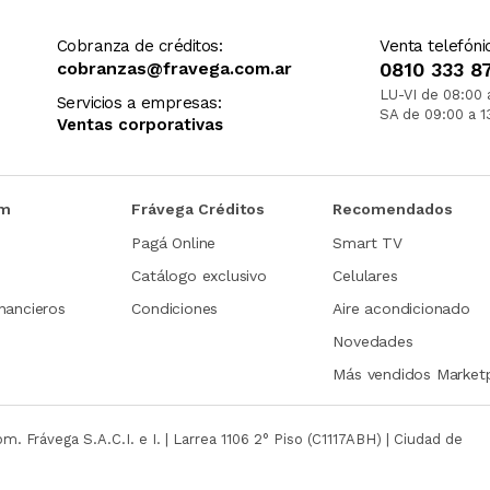
Cobranza de créditos:
Venta telefóni
cobranzas@fravega.com.ar
0810 333 8
LU-VI de 08:00 
Servicios a empresas:
SA de 09:00 a 1
Ventas corporativas
om
Frávega Créditos
Recomendados
Pagá Online
Smart TV
Catálogo exclusivo
Celulares
nancieros
Condiciones
Aire acondicionado
Novedades
Más vendidos Market
com.
Frávega S.A.C.I. e I. | Larrea 1106 2° Piso (C1117ABH) | Ciudad de