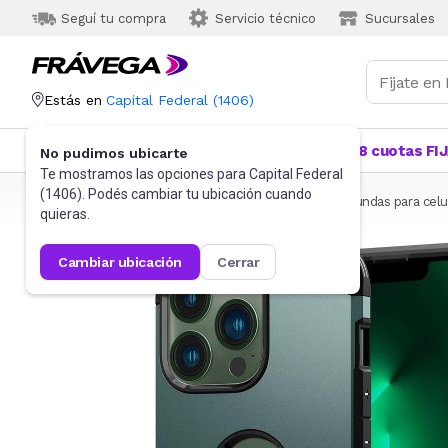
Seguí tu compra
Servicio técnico
Sucursales
Estás en
Capital Federal
(
1406
)
Categorías
Más Vendidos
Ofertas
18 cuotas FI
No pudimos ubicarte
Te mostramos las opciones para
Capital Federal
(
1406
). Podés cambiar tu ubicación cuando
Frávega
Celulares
Accesorios para Celulares
Fundas para celu
quieras.
cambiar ubicación
cerrar