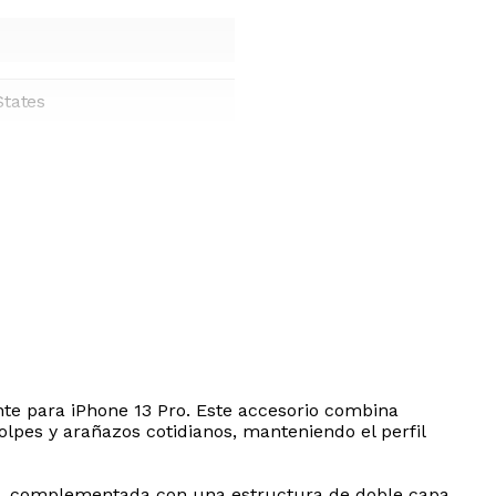
States
te para iPhone 13 Pro. Este accesorio combina
olpes y arañazos cotidianos, manteniendo el perfil
s, complementada con una estructura de doble capa