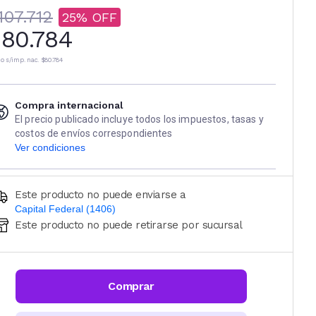
107.712
25
80.784
io s/imp. nac.
$80.784
Compra internacional
El precio publicado incluye todos los impuestos, tasas y
costos de envíos correspondientes
Ver condiciones
Este producto no puede enviarse a
Capital Federal (1406)
Este producto no puede retirarse por sucursal
Ingresá código postal (sólo números)
CALCULAR
Comprar