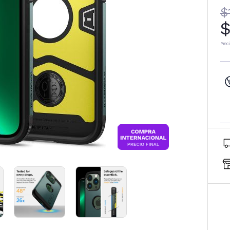
$
$
Prec