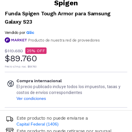
Spigen
Funda Spigen Tough Armor para Samsung
Galaxy S23
Glic
Vendido por
Producto de nuestra red de proveedores
$119.680
25
$89.760
Precio s/imp. nac.
$89.760
Compra internacional
El precio publicado incluye todos los impuestos, tasas y
costos de envíos correspondientes
Ver condiciones
Este producto no puede enviarse a
Capital Federal (1406)
Este producto no puede retirarse por sucursal
Ingresá código postal (sólo números)