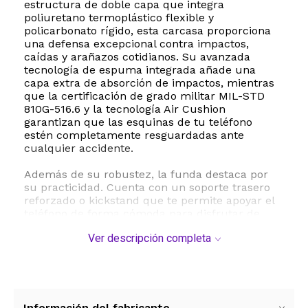
estructura de doble capa que integra
poliuretano termoplástico flexible y
policarbonato rígido, esta carcasa proporciona
una defensa excepcional contra impactos,
caídas y arañazos cotidianos. Su avanzada
tecnología de espuma integrada añade una
capa extra de absorción de impactos, mientras
que la certificación de grado militar MIL-STD
810G-516.6 y la tecnología Air Cushion
garantizan que las esquinas de tu teléfono
estén completamente resguardadas ante
cualquier accidente.
Además de su robustez, la funda destaca por
su practicidad. Cuenta con un soporte trasero
reforzado o kickstand que te permite apoyar el
teléfono de forma cómoda para disfrutar de
videos, videollamadas o lecturas con las manos
Ver descripción completa
libres. Los bordes elevados alrededor de la
pantalla y la cámara evitan el contacto directo
con superficies planas, previniendo rayaduras
no deseadas. A pesar de su alto nivel de
protección, mantiene un perfil estilizado que es
totalmente compatible con la carga inalámbrica,
Información del fabricante