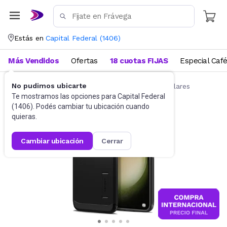
Estás en
Capital Federal
(
1406
)
Más Vendidos
Ofertas
18 cuotas FIJAS
Especial Caf
No pudimos ubicarte
Accesorios para Celulares
Fundas para celulares
Te mostramos las opciones para
Capital Federal
(
1406
). Podés cambiar tu ubicación cuando
quieras.
cambiar ubicación
cerrar