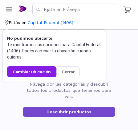
Estás en
Capital Federal
(
1406
)
No pudimos ubicarte
Te mostramos las opciones para
Capital Federal
(
1406
). Podés cambiar tu ubicación cuando
quieras.
cambiar ubicación
cerrar
La página no existe
Navegá por las categorías y descubrí
todos los productos que tenemos para
vos.
Descubrir productos