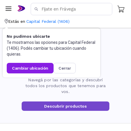
Estás en
Capital Federal
(
1406
)
No pudimos ubicarte
Te mostramos las opciones para
Capital Federal
(
1406
). Podés cambiar tu ubicación cuando
quieras.
cambiar ubicación
cerrar
La página no existe
Navegá por las categorías y descubrí
todos los productos que tenemos para
vos.
Descubrir productos