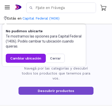
Estás en
Capital Federal
(
1406
)
No pudimos ubicarte
Te mostramos las opciones para
Capital Federal
(
1406
). Podés cambiar tu ubicación cuando
quieras.
cambiar ubicación
cerrar
La página no existe
Navegá por las categorías y descubrí
todos los productos que tenemos para
vos.
Descubrir productos