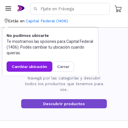
Estás en
Capital Federal
(
1406
)
No pudimos ubicarte
Te mostramos las opciones para
Capital Federal
(
1406
). Podés cambiar tu ubicación cuando
quieras.
cambiar ubicación
cerrar
La página no existe
Navegá por las categorías y descubrí
todos los productos que tenemos para
vos.
Descubrir productos