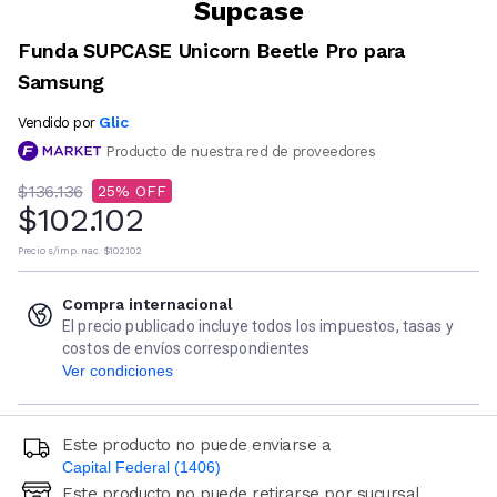
Supcase
Funda SUPCASE Unicorn Beetle Pro para
Samsung
Glic
Vendido por
Producto de nuestra red de proveedores
$136.136
25
$102.102
Precio s/imp. nac.
$102.102
Compra internacional
El precio publicado incluye todos los impuestos, tasas y
costos de envíos correspondientes
Ver condiciones
Este producto no puede enviarse a
Capital Federal (1406)
Este producto no puede retirarse por sucursal
Ingresá código postal (sólo números)