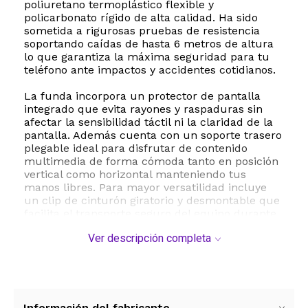
poliuretano termoplástico flexible y
policarbonato rígido de alta calidad. Ha sido
sometida a rigurosas pruebas de resistencia
soportando caídas de hasta 6 metros de altura
lo que garantiza la máxima seguridad para tu
teléfono ante impactos y accidentes cotidianos.
La funda incorpora un protector de pantalla
integrado que evita rayones y raspaduras sin
afectar la sensibilidad táctil ni la claridad de la
pantalla. Además cuenta con un soporte trasero
plegable ideal para disfrutar de contenido
multimedia de forma cómoda tanto en posición
vertical como horizontal manteniendo tus
manos libres. Para mayor versatilidad incluye
un clip de cinturón giratorio y desmontable que
facilita el transporte seguro del equipo durante
tus actividades diarias o jornadas de trabajo.
Ver descripción completa
Su diseño robusto y deportivo no obstruye el
acceso a los puertos de carga ni a los botones
manteniendo la funcionalidad total del
dispositivo. Con un peso de solo 190 gramos esta
carcasa brinda una protección extrema sin
Información del fabricante