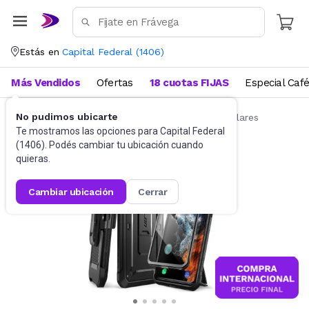
Estás en
Capital Federal
(
1406
)
Más Vendidos
Ofertas
18 cuotas FIJAS
Especial Caf
No pudimos ubicarte
Accesorios para Celulares
Fundas para celulares
Te mostramos las opciones para
Capital Federal
(
1406
). Podés cambiar tu ubicación cuando
quieras.
cambiar ubicación
cerrar