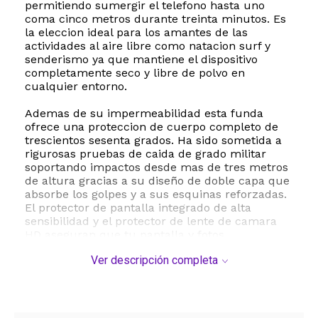
permitiendo sumergir el telefono hasta uno
coma cinco metros durante treinta minutos. Es
la eleccion ideal para los amantes de las
actividades al aire libre como natacion surf y
senderismo ya que mantiene el dispositivo
completamente seco y libre de polvo en
cualquier entorno.
Ademas de su impermeabilidad esta funda
ofrece una proteccion de cuerpo completo de
trescientos sesenta grados. Ha sido sometida a
rigurosas pruebas de caida de grado militar
soportando impactos desde mas de tres metros
de altura gracias a su diseño de doble capa que
absorbe los golpes y a sus esquinas reforzadas.
El protector de pantalla integrado de alta
sensibilidad y el protector de lente de camara
HD aseguran que tu pantalla y fotos
permanezcan impecables sin perder calidad ni
Ver descripción completa
nitidez.
La funda Temdan es totalmente compatible con
la carga inalambrica y mantiene una calidad de
sonido clara para que disfrutes de tu musica y