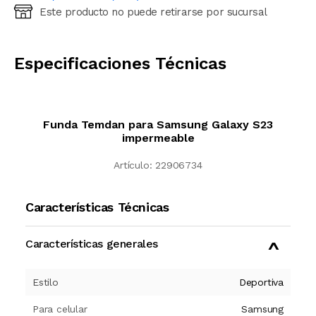
Este producto no puede retirarse por sucursal
Ingresá código postal (sólo números)
CALCULAR
Especificaciones Técnicas
Funda Temdan para Samsung Galaxy S23
impermeable
Artículo:
22906734
Características Técnicas
Características generales
Estilo
Deportiva
Para celular
Samsung