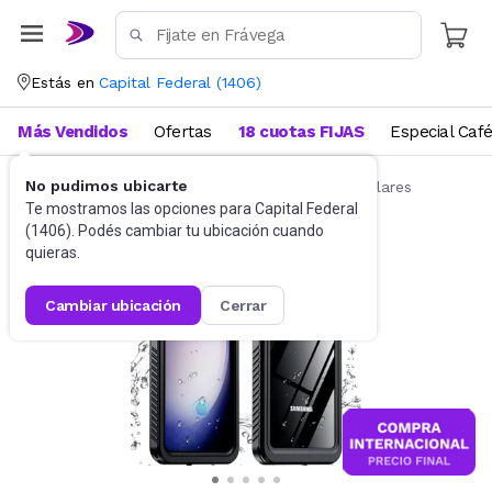
Estás en
Capital Federal
(
1406
)
Más Vendidos
Ofertas
18 cuotas FIJAS
Especial Caf
No pudimos ubicarte
Accesorios para Celulares
Fundas para celulares
Te mostramos las opciones para
Capital Federal
(
1406
). Podés cambiar tu ubicación cuando
quieras.
cambiar ubicación
cerrar