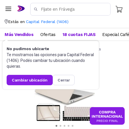
Estás en
Capital Federal
(
1406
)
Más Vendidos
Ofertas
18 cuotas FIJAS
Especial Caf
No pudimos ubicarte
Accesorios de Informática
Funda Notebooks
Te mostramos las opciones para
Capital Federal
(
1406
). Podés cambiar tu ubicación cuando
quieras.
cambiar ubicación
cerrar