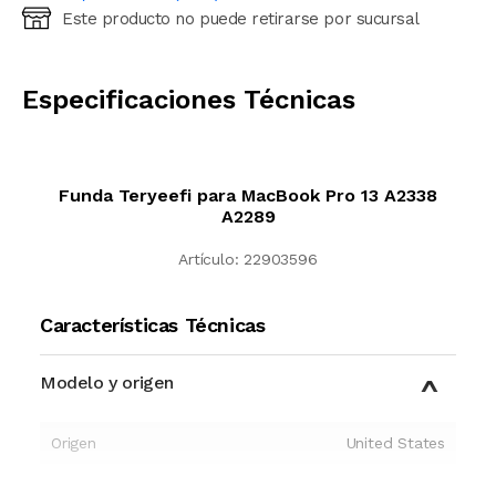
Este producto no puede retirarse por sucursal
Ingresá código postal (sólo números)
CALCULAR
Especificaciones Técnicas
Funda Teryeefi para MacBook Pro 13 A2338
A2289
Artículo:
22903596
Características Técnicas
Modelo y origen
Origen
United States