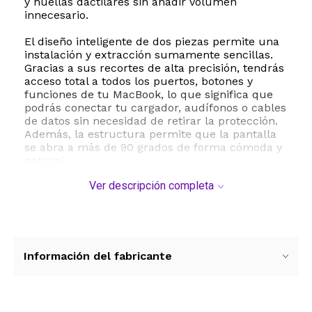
y huellas dactilares sin añadir volumen
innecesario.
El diseño inteligente de dos piezas permite una
instalación y extracción sumamente sencillas.
Gracias a sus recortes de alta precisión, tendrás
acceso total a todos los puertos, botones y
funciones de tu MacBook, lo que significa que
podrás conectar tu cargador, audífonos o cables
de datos sin necesidad de retirar la protección.
Además, la estructura permite que la pantalla
se abra a más de 90 grados de forma cómoda y
natural.
Ver descripción completa
Este kit de protección integral no solo incluye la
carcasa superior e inferior, sino que también
viene acompañado de accesorios esenciales
para mantener tu equipo impecable: dos
cubiertas de teclado a juego para evitar el
desgaste de las teclas, un protector de pantalla
Información del fabricante
transparente para prevenir rayaduras en el
display y tapones antipolvo para los puertos de
conexión. Es la solución definitiva para
prolongar la vida útil de tu MacBook Pro de 13