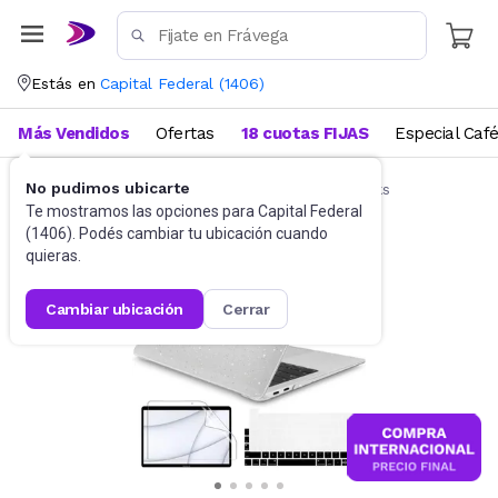
Estás en
Capital Federal
(
1406
)
Más Vendidos
Ofertas
18 cuotas FIJAS
Especial Caf
No pudimos ubicarte
Accesorios de Informática
Funda Notebooks
Te mostramos las opciones para
Capital Federal
(
1406
). Podés cambiar tu ubicación cuando
quieras.
cambiar ubicación
cerrar