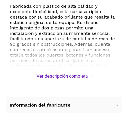
Fabricada con plastico de alta calidad y
excelente flexibilidad, esta carcasa rigida
destaca por su acabado brillante que resalta la
estetica original de tu equipo. Su diseño
inteligente de dos piezas permite una
instalacion y extraccion sumamente sencilla,
facilitando una apertura de pantalla de mas de
90 grados sin obstrucciones. Ademas, cuenta
con recortes precisos que garantizan acceso
total a todos los puertos, botones y funciones,
permitiendo conectar el cargador o los
auriculares sin necesidad de retirar la funda.
Ver descripción completa
Este accesorio es ideal para estudiantes y
profesionales que buscan mantener su equipo
impecable contra rayones, huellas dactilares y
el desgaste diario. Su diseño ultra delgado no
añade volumen extra, manteniendo la
portabilidad caracteristica de tu laptop mientras
Información del fabricante
viajas o trabajas en movilidad.
Especificaciones tecnicas y compatibilidad:
- Marca: Teryeefi