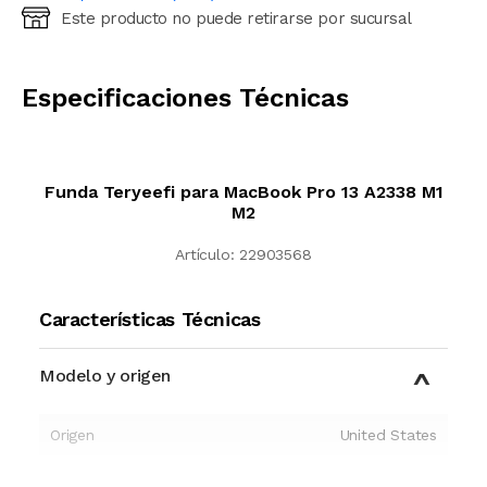
Este producto no puede retirarse por sucursal
Ingresá código postal (sólo números)
CALCULAR
Especificaciones Técnicas
Funda Teryeefi para MacBook Pro 13 A2338 M1
M2
Artículo:
22903568
Características Técnicas
Modelo y origen
Origen
United States