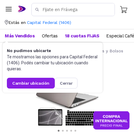
Estás en
Capital Federal
(
1406
)
Más Vendidos
Ofertas
18 cuotas FIJAS
Especial Caf
No pudimos ubicarte
Accesorios de Informática
Fundas, Estuches y Bolsos
Te mostramos las opciones para
Capital Federal
(
1406
). Podés cambiar tu ubicación cuando
quieras.
cambiar ubicación
cerrar