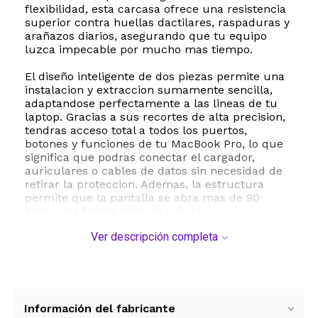
flexibilidad, esta carcasa ofrece una resistencia
superior contra huellas dactilares, raspaduras y
arañazos diarios, asegurando que tu equipo
luzca impecable por mucho mas tiempo.
El diseño inteligente de dos piezas permite una
instalacion y extraccion sumamente sencilla,
adaptandose perfectamente a las lineas de tu
laptop. Gracias a sus recortes de alta precision,
tendras acceso total a todos los puertos,
botones y funciones de tu MacBook Pro, lo que
significa que podras conectar el cargador,
auriculares o cables de datos sin necesidad de
retirar la proteccion. Ademas, la estructura
permite que la pantalla se abra mas de 90
grados de forma comoda y fluida.
Ver descripción completa
Este kit de proteccion integral no solo incluye la
carcasa superior e inferior con acabado mate,
sino que tambien viene acompañado de
accesorios esenciales para el cuidado diario de
tu equipo: dos cubiertas de teclado a juego, un
protector de pantalla transparente y tapones
Información del fabricante