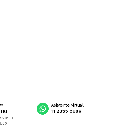
ca:
Asistente virtual
700
11 2855 5086
a 20:00
3:00