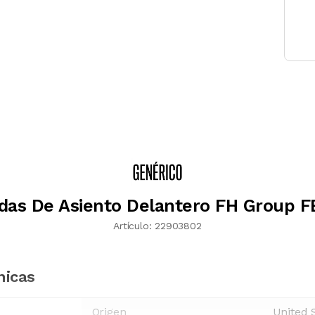
das De Asiento Delantero FH Group F
Artículo:
22903802
nicas
Origen
United 