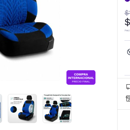
$
$
Prec