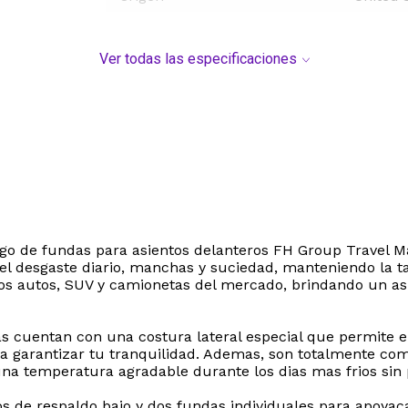
Ver todas las especificaciones
uego de fundas para asientos delanteros FH Group Travel Ma
l desgaste diario, manchas y suciedad, manteniendo la tap
 los autos, SUV y camionetas del mercado, brindando un a
s cuentan con una costura lateral especial que permite el
a garantizar tu tranquilidad. Ademas, son totalmente co
na temperatura agradable durante los dias mas frios sin p
ros de respaldo bajo y dos fundas individuales para apoy