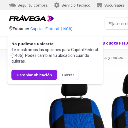
Seguí tu compra
Servicio técnico
Sucursales
Estás en
Capital Federal
(
1406
)
Categorías
Más Vendidos
Ofertas
18 cuotas FI
No pudimos ubicarte
Te mostramos las opciones para
Capital Federal
(
1406
). Podés cambiar tu ubicación cuando
Frávega
Autos, Motos y Otros
Accesorios para autos y motos
quieras.
cambiar ubicación
cerrar