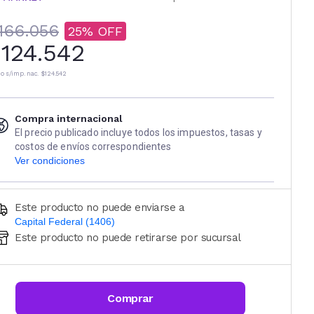
166.056
25
124.542
io s/imp. nac.
$124.542
Compra internacional
El precio publicado incluye todos los impuestos, tasas y
costos de envíos correspondientes
Ver condiciones
Este producto no puede enviarse a
Capital Federal (1406)
Este producto no puede retirarse por sucursal
Ingresá código postal (sólo números)
CALCULAR
Comprar