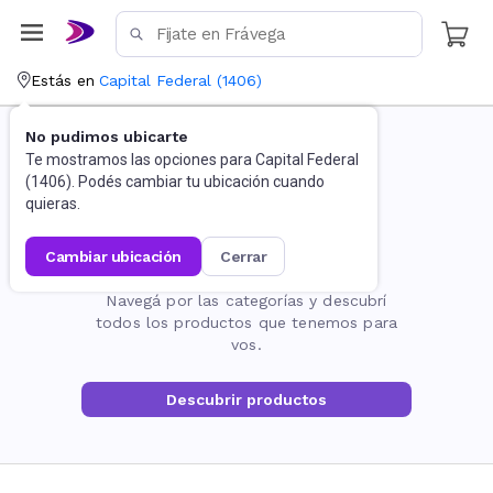
Estás en
Capital Federal
(
1406
)
No pudimos ubicarte
Te mostramos las opciones para
Capital Federal
(
1406
). Podés cambiar tu ubicación cuando
quieras.
cambiar ubicación
cerrar
La página no existe
Navegá por las categorías y descubrí
todos los productos que tenemos para
vos.
Descubrir productos