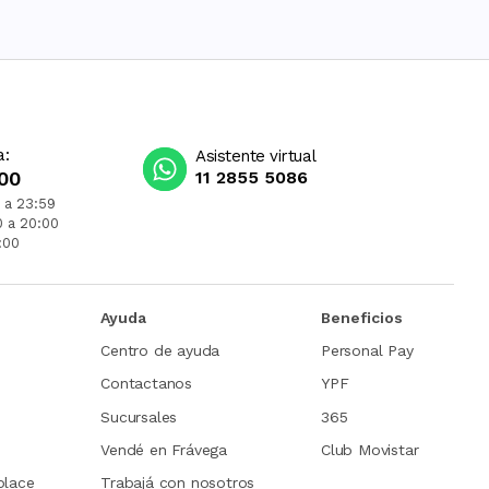
a:
Asistente virtual
00
11 2855 5086
 a 23:59
0 a 20:00
:00
Ayuda
Beneficios
Centro de ayuda
Personal Pay
Contactanos
YPF
Sucursales
365
Vendé en Frávega
Club Movistar
place
Trabajá con nosotros