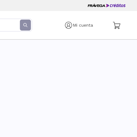
Mi cuenta
s