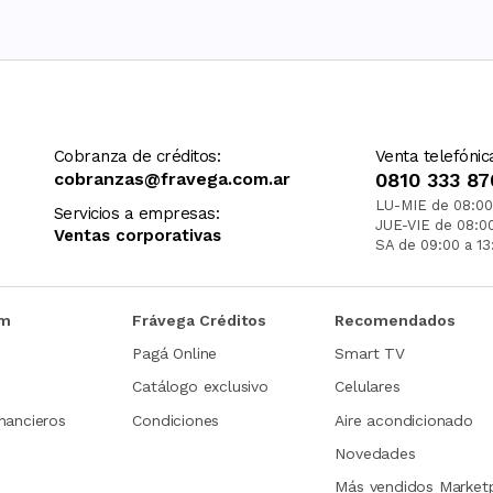
Cobranza de créditos:
Venta telefónic
cobranzas@fravega.com.ar
0810 333 87
LU-MIE de 08:00
Servicios a empresas:
JUE-VIE de 08:0
Ventas corporativas
SA de 09:00 a 13
om
Frávega Créditos
Recomendados
Pagá Online
Smart TV
Catálogo exclusivo
Celulares
nancieros
Condiciones
Aire acondicionado
Novedades
Más vendidos Market