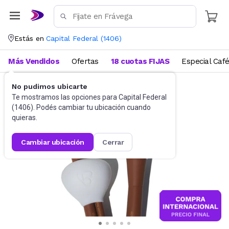
Estás en
Capital Federal
(
1406
)
Más Vendidos
Ofertas
18 cuotas FIJAS
Especial Caf
No pudimos ubicarte
Belleza y Cuidado Corporal
Te mostramos las opciones para
Capital Federal
(
1406
). Podés cambiar tu ubicación cuando
quieras.
cambiar ubicación
cerrar