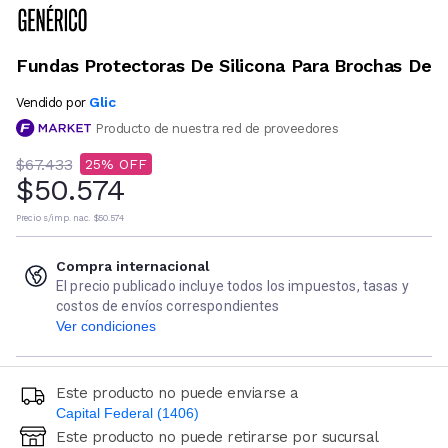
Fundas Protectoras De Silicona Para Brochas De
Glic
Vendido por
Producto de nuestra red de proveedores
$67.433
25
$50.574
Precio s/imp. nac.
$50.574
Compra internacional
El precio publicado incluye todos los impuestos, tasas y
costos de envíos correspondientes
Ver condiciones
Este producto no puede enviarse a
Capital Federal (1406)
Este producto no puede retirarse por sucursal
Ingresá código postal (sólo números)