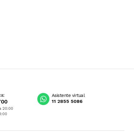
ca:
Asistente virtual
700
11 2855 5086
a 20:00
3:00