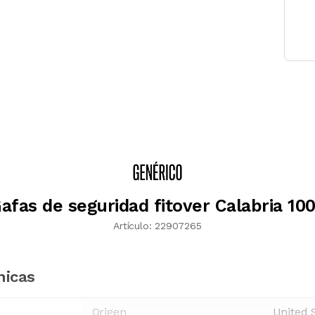
afas de seguridad fitover Calabria 10
Artículo:
22907265
nicas
Origen
United 