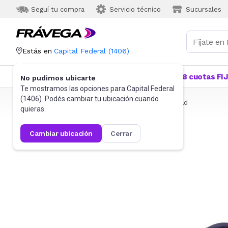
Seguí tu compra
Servicio técnico
Sucursales
Estás en
Capital Federal
(
1406
)
Categorías
Más Vendidos
Ofertas
18 cuotas FI
No pudimos ubicarte
Te mostramos las opciones para
Capital Federal
(
1406
). Podés cambiar tu ubicación cuando
Frávega
Seguridad e Higiene
Anteojos de seguridad
quieras.
cambiar ubicación
cerrar