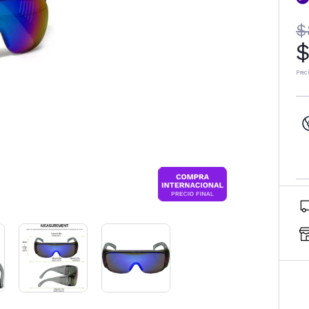
$
$
Prec