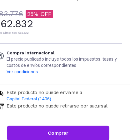
83.776
25
62.832
io s/imp. nac.
$62.832
Compra internacional
El precio publicado incluye todos los impuestos, tasas y
costos de envíos correspondientes
Ver condiciones
Este producto no puede enviarse a
Capital Federal (1406)
Este producto no puede retirarse por sucursal
Ingresá código postal (sólo números)
CALCULAR
Comprar