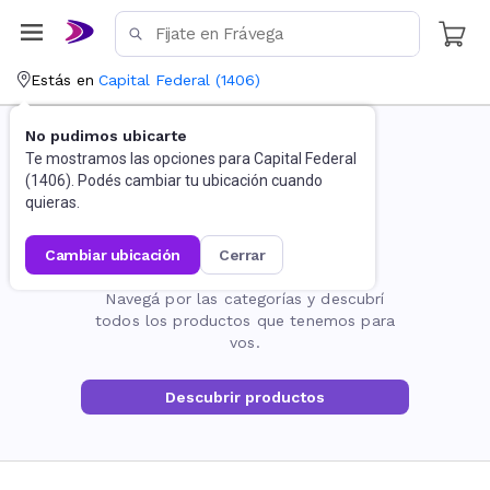
Estás en
Capital Federal
(
1406
)
No pudimos ubicarte
Te mostramos las opciones para
Capital Federal
(
1406
). Podés cambiar tu ubicación cuando
quieras.
cambiar ubicación
cerrar
La página no existe
Navegá por las categorías y descubrí
todos los productos que tenemos para
vos.
Descubrir productos