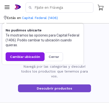
Estás en
Capital Federal
(
1406
)
No pudimos ubicarte
Te mostramos las opciones para
Capital Federal
(
1406
). Podés cambiar tu ubicación cuando
quieras.
cambiar ubicación
cerrar
La página no existe
Navegá por las categorías y descubrí
todos los productos que tenemos para
vos.
Descubrir productos