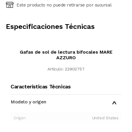
Este producto no puede retirarse por sucursal
Ingresá código postal (sólo números)
CALCULAR
Especificaciones Técnicas
Gafas de sol de lectura bifocales MARE
AZZURO
Artículo:
22902757
Características Técnicas
Modelo y origen
Origen
United States