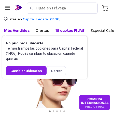
Estás en
Capital Federal
(
1406
)
Más Vendidos
Ofertas
18 cuotas FIJAS
Especial Caf
No pudimos ubicarte
Accesorios
Anteojos de sol
Te mostramos las opciones para
Capital Federal
(
1406
). Podés cambiar tu ubicación cuando
quieras.
cambiar ubicación
cerrar