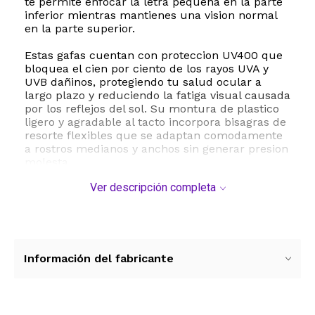
te permite enfocar la letra pequeña en la parte
inferior mientras mantienes una vision normal
en la parte superior.
Estas gafas cuentan con proteccion UV400 que
bloquea el cien por ciento de los rayos UVA y
UVB dañinos, protegiendo tu salud ocular a
largo plazo y reduciendo la fatiga visual causada
por los reflejos del sol. Su montura de plastico
ligero y agradable al tacto incorpora bisagras de
resorte flexibles que se adaptan comodamente
a rostros medianos y anchos sin generar presion
molesta.
Ver descripción completa
El paquete incluye accesorios esenciales para el
cuidado de tus lentes: un estuche portatil, un
paño de limpieza de microfibra, un
destornillador de precision para ajustes y un
cordon de sujecion para evitar caidas. Con un
diseño elegante y moderno, estas gafas de sol
Información del fabricante
bifocales son la eleccion ideal para lucir
sofisticada y proteger tus ojos todos los dias del
año.