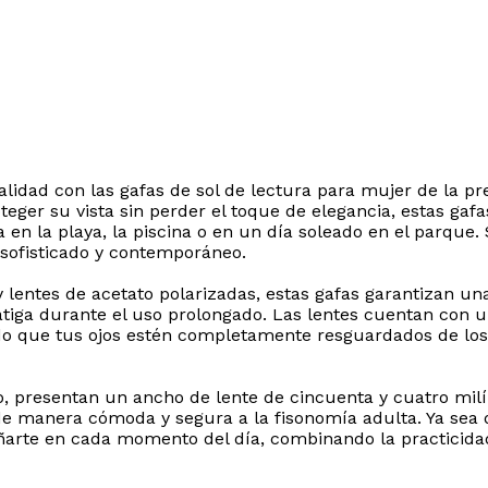
alidad con las gafas de sol de lectura para mujer de la p
er su vista sin perder el toque de elegancia, estas gafa
 sea en la playa, la piscina o en un día soleado en el parq
 sofisticado y contemporáneo.
 lentes de acetato polarizadas, estas gafas garantizan una
atiga durante el uso prolongado. Las lentes cuentan con u
ndo que tus ojos estén completamente resguardados de los 
, presentan un ancho de lente de cincuenta y cuatro milím
e manera cómoda y segura a la fisonomía adulta. Ya sea q
ñarte en cada momento del día, combinando la practicidad