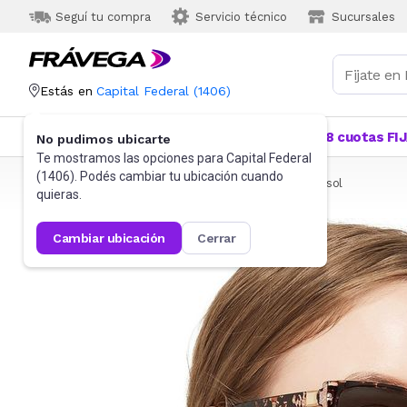
Seguí tu compra
Servicio técnico
Sucursales
Estás en
Capital Federal
(
1406
)
Categorías
Más Vendidos
Ofertas
18 cuotas FI
No pudimos ubicarte
Te mostramos las opciones para
Capital Federal
(
1406
). Podés cambiar tu ubicación cuando
Frávega
Indumentaria
Accesorios
Anteojos de sol
quieras.
cambiar ubicación
cerrar