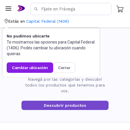
Estás en
Capital Federal
(
1406
)
No pudimos ubicarte
Te mostramos las opciones para
Capital Federal
(
1406
). Podés cambiar tu ubicación cuando
quieras.
cambiar ubicación
cerrar
La página no existe
Navegá por las categorías y descubrí
todos los productos que tenemos para
vos.
Descubrir productos