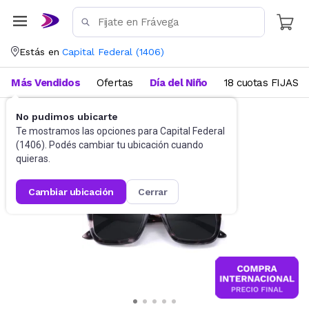
Estás en
Capital Federal
(
1406
)
Más Vendidos
Ofertas
Día del Niño
18 cuotas FIJAS
No pudimos ubicarte
Accesorios
Anteojos de sol
Te mostramos las opciones para
Capital Federal
(
1406
). Podés cambiar tu ubicación cuando
quieras.
cambiar ubicación
cerrar