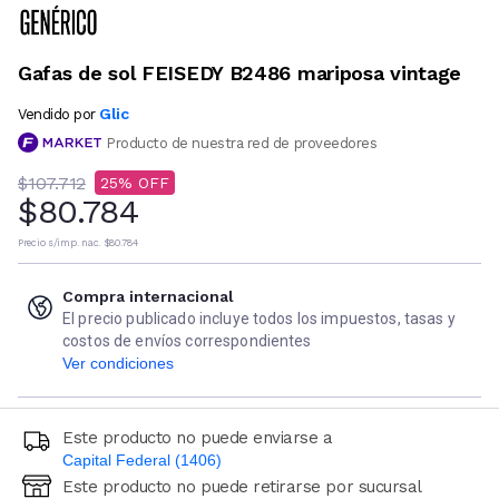
Gafas de sol FEISEDY B2486 mariposa vintage
Glic
Vendido por
Producto de nuestra red de proveedores
$107.712
25
$80.784
Precio s/imp. nac.
$80.784
Compra internacional
El precio publicado incluye todos los impuestos, tasas y
costos de envíos correspondientes
Ver condiciones
Este producto no puede enviarse a
Capital Federal (1406)
Este producto no puede retirarse por sucursal
Ingresá código postal (sólo números)