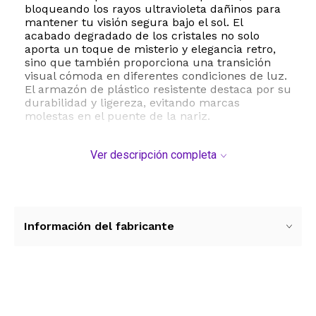
bloqueando los rayos ultravioleta dañinos para
mantener tu visión segura bajo el sol. El
acabado degradado de los cristales no solo
aporta un toque de misterio y elegancia retro,
sino que también proporciona una transición
visual cómoda en diferentes condiciones de luz.
El armazón de plástico resistente destaca por su
durabilidad y ligereza, evitando marcas
molestas en el puente de la nariz.
Con un ancho de lente de 51 milímetros y un
Ver descripción completa
puente de 18 milímetros, estas gafas de sol de
cobertura completa se ajustan de manera
óptima a la mayoría de los rostros adultos. Para
mantenerlas en perfectas condiciones, se
recomienda limpiar las lentes con agua y jabón
neutro, secándolas suavemente con un paño de
Información del fabricante
microfibra y guardándolas en su estuche
cuando no estén en uso. Suma un toque clásico
y sofisticado a tu colección de accesorios con
este modelo imprescindible.
Ver más contenido
ESTE PRODUCTO VIENE DE USA DENTRO DEL