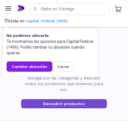
Estás en
Capital Federal
(
1406
)
No pudimos ubicarte
Te mostramos las opciones para
Capital Federal
(
1406
). Podés cambiar tu ubicación cuando
quieras.
cambiar ubicación
cerrar
La página no existe
Navegá por las categorías y descubrí
todos los productos que tenemos para
vos.
Descubrir productos