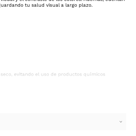
guardando tu salud visual a largo plazo.
seco, evitando el uso de productos químicos
ENVíOS POSTALES INTERNACIONALES.