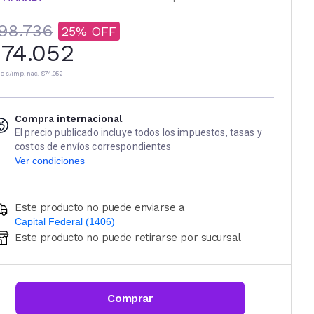
98.736
25
74.052
io s/imp. nac.
$74.052
Compra internacional
El precio publicado incluye todos los impuestos, tasas y
costos de envíos correspondientes
Ver condiciones
Este producto no puede enviarse a
Capital Federal (1406)
Este producto no puede retirarse por sucursal
Ingresá código postal (sólo números)
CALCULAR
Comprar