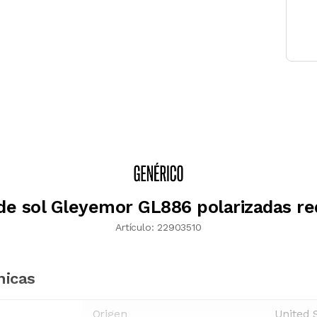
de sol Gleyemor GL886 polarizadas r
Artículo:
22903510
nicas
Origen
United 