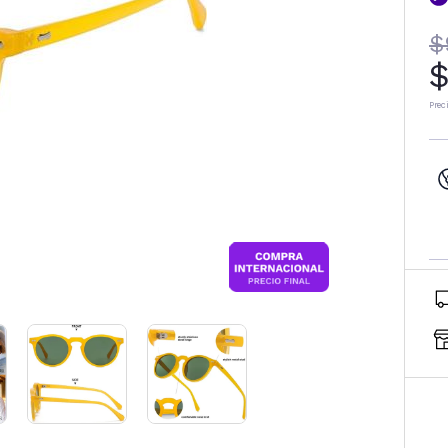
$
$
Prec