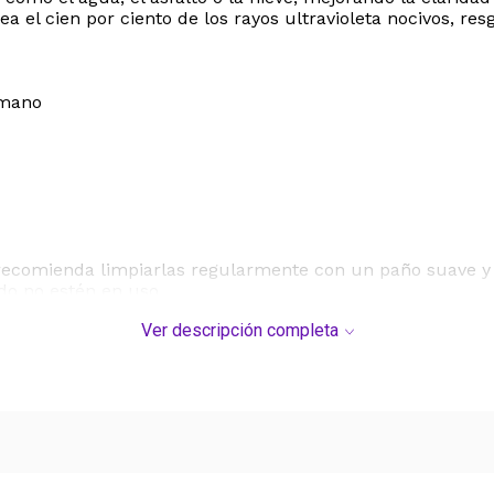
el cien por ciento de los rayos ultravioleta nocivos, res
 mano
recomienda limpiarlas regularmente con un paño suave y 
do no estén en uso.
Ver descripción completa
DEL SERVICIO "PUERTA A PUERTA" QUE RIGE PARA LOS 
S DE SU COMPRA.