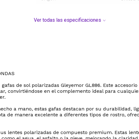
Ver todas las especificaciones
ONDAS
las gafas de sol polarizadas Gleyemor GL886. Este accesorio
ar, convirtiéndose en el complemento ideal para cualquier
er.
hecho a mano, estas gafas destacan por su durabilidad, 
ta de manera excelente a diferentes tipos de rostro, ofr
 sus lentes polarizadas de compuesto premium. Estas lent
s como el agua, el asfalto o la nieve, mejorando la clarida