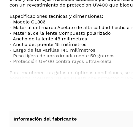
con un revestimiento de protección UV400 que bloquea 
Especificaciones técnicas y dimensiones:
- Modelo GL886
- Material del marco Acetato de alta calidad hecho a
- Material de la lente Compuesto polarizado
- Ancho de la lente 48 milímetros
- Ancho del puente 15 milímetros
- Largo de las varillas 140 milímetros
- Peso ligero de aproximadamente 50 gramos
- Protección UV400 contra rayos ultravioleta
Para mantener tus gafas en óptimas condiciones, se 
agresivos, y guardarlas en su estuche protector cuan
ESTE PRODUCTO VIENE DE USA DENTRO DEL MARCO 
RECIBIRA EL PRODUCTO ENTRE 10 Y 12 DIAS DESPUE
Información del fabricante