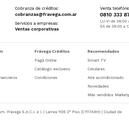
Cobranza de créditos:
Venta telefóni
cobranzas@fravega.com.ar
0810 333 8
LU-VI de 08:00 
Servicios a empresas:
SA de 09:00 a 1
Ventas corporativas
om
Frávega Créditos
Recomendados
Pagá Online
Smart TV
Catálogo exclusivo
Celulares
nancieros
Condiciones
Aire acondicionado
Novedades
Más vendidos Market
com.
Frávega S.A.C.I. e I. | Larrea 1106 2° Piso (C1117ABH) | Ciudad de