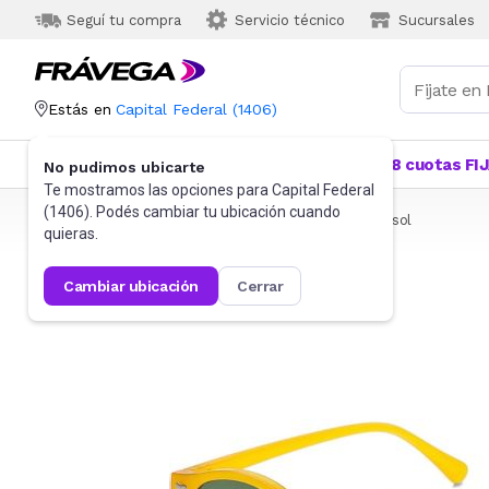
Seguí tu compra
Servicio técnico
Sucursales
Estás en
Capital Federal
(
1406
)
Categorías
Más Vendidos
Ofertas
18 cuotas FI
No pudimos ubicarte
Te mostramos las opciones para
Capital Federal
(
1406
). Podés cambiar tu ubicación cuando
Frávega
Indumentaria
Accesorios
Anteojos de sol
quieras.
cambiar ubicación
cerrar