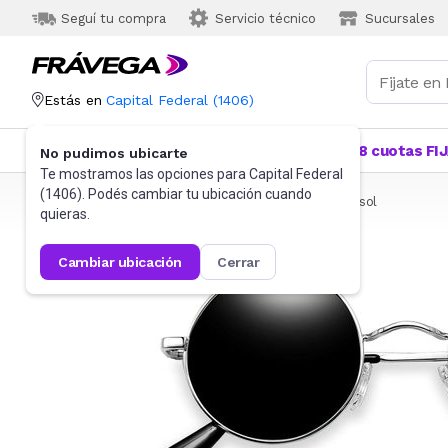
Seguí tu compra
Servicio técnico
Sucursales
Estás en
Capital Federal
(
1406
)
Categorías
Más Vendidos
Ofertas
18 cuotas FI
No pudimos ubicarte
Te mostramos las opciones para
Capital Federal
(
1406
). Podés cambiar tu ubicación cuando
Frávega
Indumentaria
Accesorios
Anteojos de sol
quieras.
cambiar ubicación
cerrar