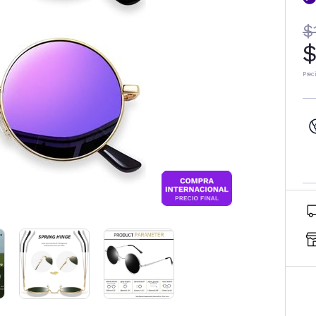
$
$
Prec