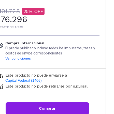
101.728
25
76.296
io s/imp. nac.
$76.296
Compra internacional
El precio publicado incluye todos los impuestos, tasas y
costos de envíos correspondientes
Ver condiciones
Este producto no puede enviarse a
Capital Federal (1406)
Este producto no puede retirarse por sucursal
Ingresá código postal (sólo números)
CALCULAR
Comprar