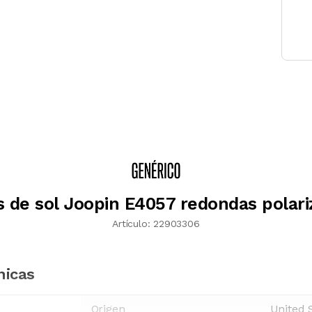
s de sol Joopin E4057 redondas polari
Artículo:
22903306
nicas
Origen
United 