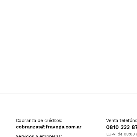
Ver más contenido
Cobranza de créditos:
Venta telefóni
cobranzas@fravega.com.ar
0810 333 8
LU-VI de 08:00 
Servicios a empresas: